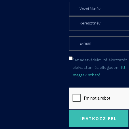
*Az adatvédelmi tájékoztatót
elolvastam és elfogadom.
Itt
megtekinthető
IRATKOZZ FEL