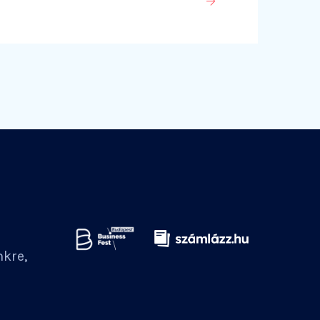
nkre,