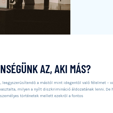
ENSÉGÜNK AZ, AKI MÁS?
 leegyszerűsítendő a mástól mint idegentől való félelmet – v
sztalta, milyen a nyílt diszkrimináció áldozatának lenni. De 
személyes történetek mellett ezekről a fontos