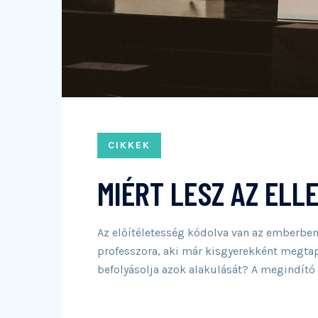
CIKKEK
MIÉRT LESZ AZ ELL
Az előítéletesség kódolva van az emberben,
professzora, aki már kisgyerekként megtapa
befolyásolja azok alakulását? A megindító 