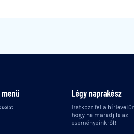
s menü
Légy naprakész
Iratkozz fel a hírlevelü
solat
hogy ne maradj le az
eseményeinkről!