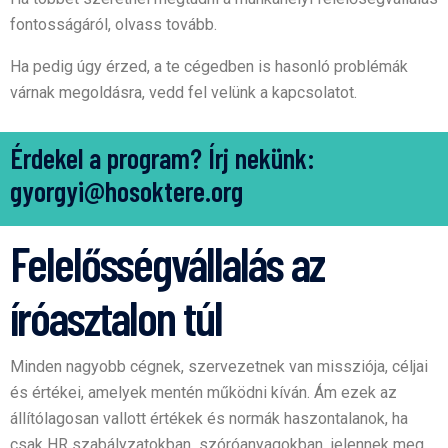
fontosságáról, olvass tovább.
Ha pedig úgy érzed, a te cégedben is hasonló problémák
várnak megoldásra, vedd fel velünk a kapcsolatot.
Érdekel a program? Írj nekünk:
gyorgyi@hosoktere.org
Felelősségvállalás az
íróasztalon túl
Minden nagyobb cégnek, szervezetnek van missziója, céljai
és értékei, amelyek mentén működni kíván. Ám ezek az
állítólagosan vallott értékek és normák haszontalanok, ha
csak HR szabályzatokban szóróanyagokban jelennek meg,