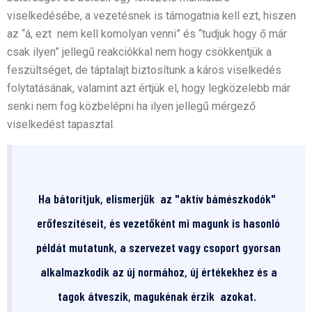
viselkedésébe, a vezetésnek is támogatnia kell ezt, hiszen
az “á, ezt nem kell komolyan venni” és “tudjuk hogy ő már
csak ilyen” jellegű reakciókkal nem hogy csökkentjük a
feszültséget, de táptalajt biztosítunk a káros viselkedés
folytatásának, valamint azt értjük el, hogy legközelebb már
senki nem fog közbelépni ha ilyen jellegű mérgező
viselkedést tapasztal.
Ha bátorítjuk, elismerjük az "aktív bámészkodók"
erőfeszítéseit, és vezetőként mi magunk is hasonló
példát mutatunk, a szervezet vagy csoport gyorsan
alkalmazkodik az új normához, új értékekhez és a
tagok átveszik, magukénak érzik azokat.