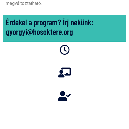
megváltoztatható.
Érdekel a program? Írj nekünk:
gyorgyi@hosoktere.org