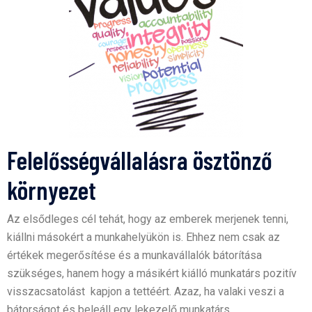
Felelősségvállalásra ösztönző
környezet
Az elsődleges cél tehát, hogy az emberek merjenek tenni,
kiállni másokért a munkahelyükön is. Ehhez nem csak az
értékek megerősítése és a munkavállalók bátorítása
szükséges, hanem hogy a másikért kiálló munkatárs pozitív
visszacsatolást kapjon a tettéért. Azaz, ha valaki veszi a
bátorságot és beleáll egy lekezelő munkatárs