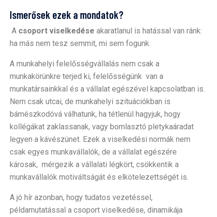
Ismerősek ezek a mondatok?
A
csoport viselkedése
akaratlanul is hatással van ránk:
ha más nem tesz semmit, mi sem fogunk.
A munkahelyi felelősségvállalás nem csak a
munkakörünkre terjed ki, felelősségünk van a
munkatársainkkal és a vállalat egészével kapcsolatban is.
Nem csak utcai, de munkahelyi szituációkban is
bámészkodóvá válhatunk, ha tétlenül hagyjuk, hogy
kollégákat zaklassanak, vagy bomlasztó pletykaáradat
legyen a kávészünet. Ezek a viselkedési normák nem
csak egyes munkavállalók, de a vállalat egészére
károsak, mérgezik a vállalati légkört, csökkentik a
munkavállalók motiváltságát és elkötelezettségét is.
A jó hír azonban, hogy tudatos vezetéssel,
példamutatással a csoport viselkedése, dinamikája