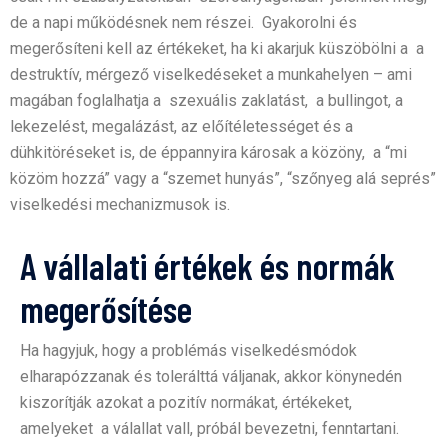
de a napi működésnek nem részei. Gyakorolni és
megerősíteni kell az értékeket, ha ki akarjuk küszöbölni a a
destruktív, mérgező viselkedéseket a munkahelyen – ami
magában foglalhatja a szexuális zaklatást, a bullingot, a
lekezelést, megalázást, az előítéletességet és a
dühkitöréseket is, de éppannyira károsak a közöny, a “mi
közöm hozzá” vagy a “szemet hunyás”, “szőnyeg alá seprés”
viselkedési mechanizmusok is.
A vállalati értékek és normák
megerősítése
Ha hagyjuk, hogy a problémás viselkedésmódok
elharapózzanak és tolerálttá váljanak, akkor könynedén
kiszorítják azokat a pozitív normákat, értékeket,
amelyeket a válallat vall, próbál bevezetni, fenntartani.