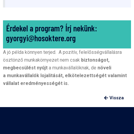
Érdekel a program? Írj nekünk:
gyorgyi@hosoktere.org
A jó példa könnyen terjed.
A pozitív, felelősségvállalásra
ösztönző munkakörnyezet nem csak
biztonságot,
megbecsülést nyújt
a munkavállalóknak, de
növeli
a
munkavállalók lojalitását, elkötelezettségét
valamint
vállalat eredményességét is.
Vissza