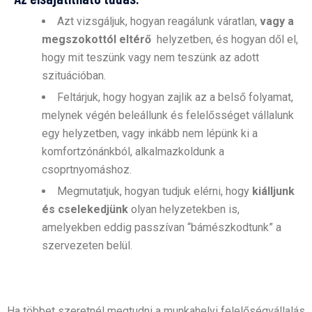
Azt vizsgáljuk, hogyan reagálunk váratlan,
vagy a
megszokottól eltérő
helyzetben, és hogyan dől el,
hogy mit teszünk vagy nem teszünk az adott
szituációban.
Feltárjuk, hogy hogyan zajlik az a belső folyamat,
melynek végén beleállunk és felelősséget vállalunk
egy helyzetben, vagy inkább nem lépünk ki a
komfortzónánkból, alkalmazkoldunk a
csoprtnyomáshoz.
Megmutatjuk, hogyan tudjuk elérni, hogy
kiálljunk
és cselekedjünk
olyan helyzetekben is,
amelyekben eddig passzívan “bámészkodtunk” a
szervezeten belül.
Ha többet szeretnél megtudni a munkahelyi felelőségvállalás