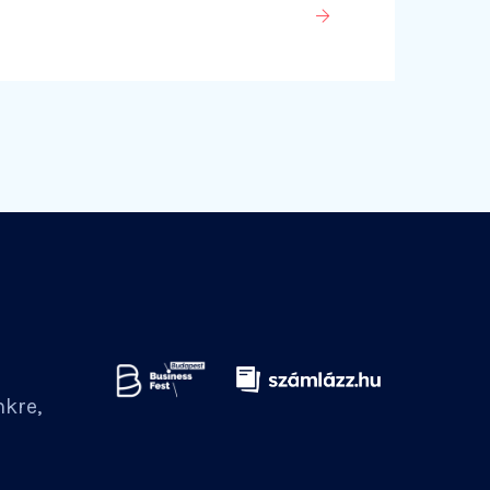
nkre,