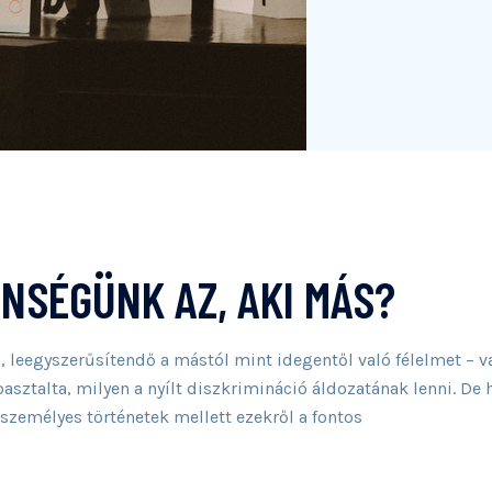
ENSÉGÜNK AZ, AKI MÁS?
 leegyszerűsítendő a mástól mint idegentől való félelmet – v
sztalta, milyen a nyílt diszkrimináció áldozatának lenni. De 
személyes történetek mellett ezekről a fontos