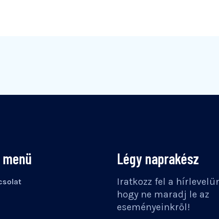
s menü
Légy naprakész
Iratkozz fel a hírlevelü
solat
hogy ne maradj le az
eseményeinkről!