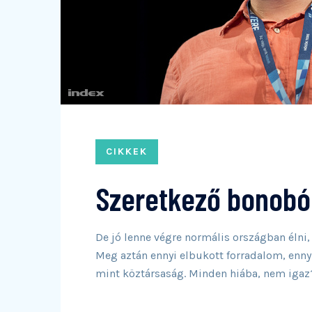
CIKKEK
Szeretkező bonobók
De jó lenne végre normális országban élni,
Meg aztán ennyi elbukott forradalom, enn
mint köztársaság. Minden hiába, nem igaz