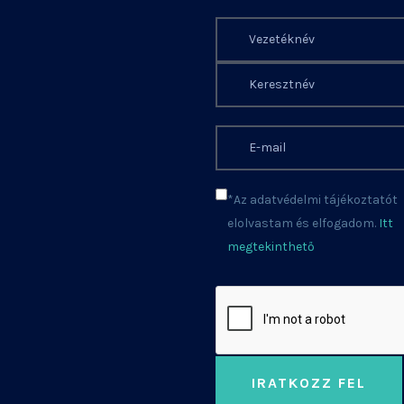
*Az adatvédelmi tájékoztatót
elolvastam és elfogadom.
Itt
megtekinthető
IRATKOZZ FEL