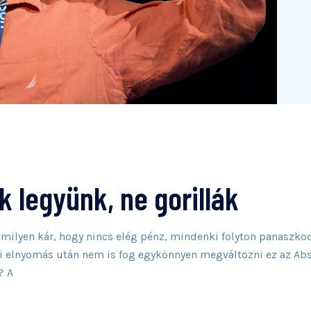
 legyünk, ne gorillák
 milyen kár, hogy nincs elég pénz, mindenki folyton panaszkod
yi elnyomás után nem is fog egykönnyen megváltozni ez az A
? A