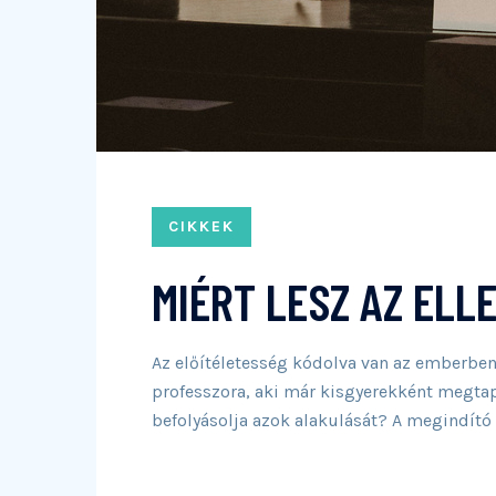
CIKKEK
MIÉRT LESZ AZ ELL
Az előítéletesség kódolva van az emberben,
professzora, aki már kisgyerekként megtapa
befolyásolja azok alakulását? A megindító 