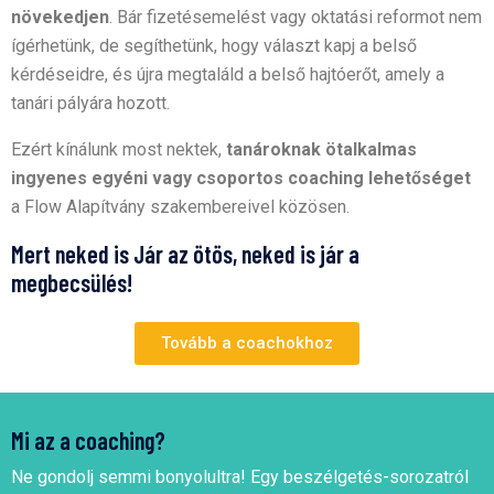
növekedjen
. Bár fizetésemelést vagy oktatási reformot nem
ígérhetünk, de segíthetünk, hogy választ kapj a belső
kérdéseidre, és újra megtaláld a belső hajtóerőt, amely a
tanári pályára hozott.
Ezért kínálunk most nektek,
tanároknak ötalkalmas
ingyenes egyéni vagy csoportos coaching lehetőséget
a Flow Alapítvány szakembereivel közösen.
Mert neked is Jár az ötös, neked is jár a
megbecsülés!
Tovább a coachokhoz
Mi az a coaching?
Ne gondolj semmi bonyolultra! Egy beszélgetés-sorozatról