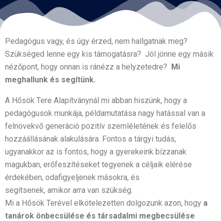
Pedagógus vagy, és úgy érzed, nem hallgatnak meg?
Szükséged lenne egy kis támogatásra? Jól jönne egy másik
nézőpont, hogy onnan is ránézz a helyzetedre?
Mi
meghallunk és segítünk.
A Hősök Tere Alapítványnál mi abban hiszünk, hogy a
pedagógusok munkája, példamutatása nagy hatással van a
felnövekvő generáció pozitív szemléletének és felelős
hozzáállásának alakulására. Fontos a tárgyi tudás,
ugyanakkor az is fontos, hogy a gyerekeink bízzanak
magukban, erőfeszítéseket tegyenek a céljaik elérése
érdekében, odafigyeljenek másokra, és
segítsenek, amikor arra van szükség.
Mi a Hősök Terével elkötelezetten dolgozunk azon, hogy
a
tanárok önbecsülése és társadalmi megbecsülése