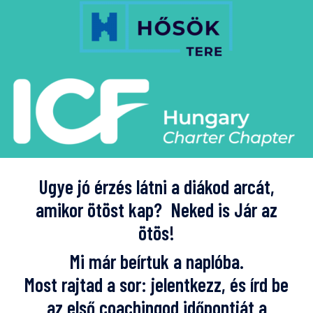
Ugye jó érzés látni a diákod arcát,
amikor ötöst kap? Neked is Jár az
ötös!
Mi már beírtuk a naplóba.
Most rajtad a sor: jelentkezz, és írd be
az első coachingod időpontját a