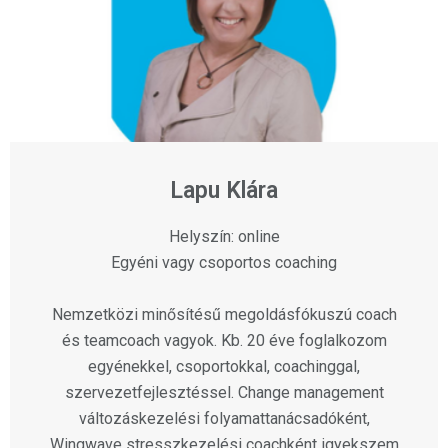
Lapu Klára
Helyszín: online
Egyéni vagy csoportos coaching
Nemzetközi minősítésű megoldásfókuszú coach
és teamcoach vagyok. Kb. 20 éve foglalkozom
egyénekkel, csoportokkal, coachinggal,
szervezetfejlesztéssel. Change management
változáskezelési folyamattanácsadóként,
Wingwave stresszkezelési coachként igyekszem