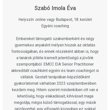
Szabó Imola Éva
Helyszín: online vagy Budapest, 18. kerület
Egyéni coaching
Embereket támogató szakemberként és négy
gyermekes anyaként mélyen hiszek az oktatás
fontosságában, és ennek részeként abban is, hogy
a tanárok jólléte kiemelt jelentőségű a jövőnk
szempontjából. EMCC EIA Senior Practitioner
akkreditált coachként egyéni és team coachingot is
vállalok. Gestalt terápiában képződőként
gyakorlatomat várhatóan 2023 szeptemberében
kezdem meg. Hitem szerint mindenkiben ott van a
lehetőség, hogy elakadásait, kihívásait maga
megoldja, mégis külső támogatással, egy másik
nézőponttal, egy elfogadó közegben ez sokkal