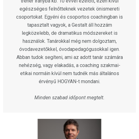
tréner irányba kb. 10 évvel ezelőtt, ezen kívül
egészséges felnőtteknek vezetek önismereti
csoportokat. Egyéni és csoportos coachingban is
tapasztalt vagyok, a Gestalt áll hozzám
legközelebb, de dramatikus módszereket is
használok. Tanárokkal még nem dolgoztam,
óvodavezetőkkel, óvodapedagógusokkal igen.
Abban tudok segíteni, ami az adott tanár számára
nehézség, vagy elakadás, a coaching szakmai-
etikai normáin kívül nem tudnék más általános
érvényű HOGYAN-t mondani.
Minden szabad időpont megtelt.