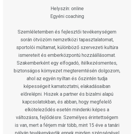
Helyszín: online
Egyéni coaching
Szemléletemben és fejlesztői tevékenységem
során ötvözöm nemzetközi tapasztalatomat,
sportolói múltamat, különböző szervezeti kultúra
ismereteit és emberközpontú hozzáállásomat.
Szakemberként egy elfogadó, ítélkezésmentes,
biztonságos környezet megteremtésén dolgozom,
ahol az egyén nyíltan és őszintén tudja
képességeit kamatoztatni, elakadásaiban
előrelépni. Hiszek a partner és bizalmi alapú
kapcsolatokban, és abban, hogy megfelelő
elköteleződés esetén mindenki képes a
változásra, fejlődésre. Személyes érintettségem
is van, mert a férjem már több, mint 15 éve a tanári
pályán tevékenykedik ennek minden szépségével