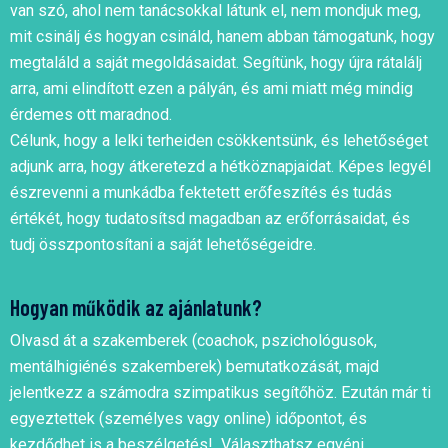
van szó, ahol nem tanácsokkal látunk el, nem mondjuk meg,
mit csinálj és hogyan csináld, hanem abban támogatunk, hogy
megtaláld a saját megoldásaidat. Segítünk, hogy újra rátalálj
arra, ami elindított ezen a pályán, és ami miatt még mindig
érdemes ott maradnod.
Célunk, hogy a lelki terheiden csökkentsünk, és lehetőséget
adjunk arra, hogy átkeretezd a hétköznapjaidat. Képes legyél
észrevenni a munkádba fektetett erőfeszítés és tudás
értékét, hogy tudatosítsd magadban az erőforrásaidat, és
tudj összpontosítani a saját lehetőségeidre.
Hogyan működik az ajánlatunk?
Olvasd át a szakemberek (coachok, pszichológusok,
mentálhigiénés szakemberek) bemutatkozását, majd
jelentkezz a számodra szimpatikus segítőhöz. Ezután már ti
egyeztettek (személyes vagy online) időpontot, és
kezdődhet is a beszélgetés! Választhatsz egyéni