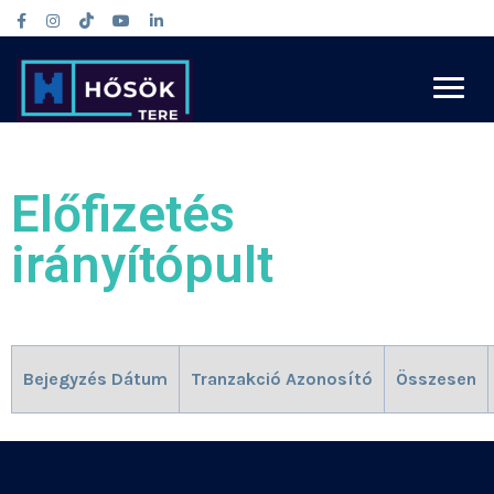
Előfizetés
irányítópult
Bejegyzés Dátum
Tranzakció Azonosító
Összesen