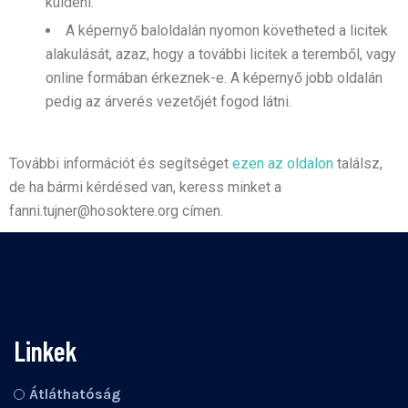
küldeni.
A képernyő baloldalán nyomon követheted a licitek
alakulását, azaz, hogy a további licitek a teremből, vagy
online formában érkeznek-e. A képernyő jobb oldalán
pedig az árverés vezetőjét fogod látni.
További információt és segítséget
ezen az oldalon
találsz,
de ha bármi kérdésed van, keress minket a
fanni.tujner@hosoktere.org címen.
Linkek
Átláthatóság