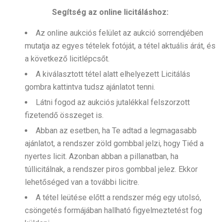
Segítség az online licitáláshoz:
Az online aukciós felület az aukció sorrendjében
mutatja az egyes tételek fotóját, a tétel aktuális árát, és
a következő licitlépcsőt.
A kiválasztott tétel alatt elhelyezett Licitálás
gombra kattintva tudsz ajánlatot tenni.
Látni fogod az aukciós jutalékkal felszorzott
fizetendő összeget is.
Abban az esetben, ha Te adtad a legmagasabb
ajánlatot, a rendszer zöld gombbal jelzi, hogy Tiéd a
nyertes licit. Azonban abban a pillanatban, ha
túllicitálnak, a rendszer piros gombbal jelez. Ekkor
lehetőséged van a további licitre.
A tétel leütése előtt a rendszer még egy utolsó,
csöngetés formájában hallható figyelmeztetést fog