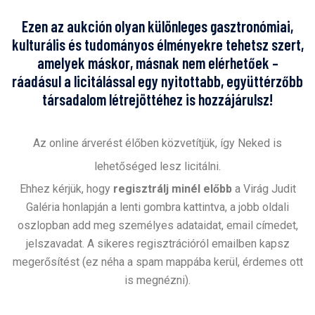
Ezen az aukción olyan különleges gasztronómiai,
kulturális és tudományos élményekre tehetsz szert,
amelyek máskor, másnak nem elérhetőek –
ráadásul a licitálással egy nyitottabb, együttérzőbb
társadalom létrejöttéhez is hozzájárulsz!
Az online árverést élőben közvetítjük, így Neked is
lehetőséged lesz licitálni.
Ehhez kérjük, hogy
regisztrálj minél előbb
a Virág Judit
Galéria honlapján a lenti gombra kattintva, a jobb oldali
oszlopban add meg személyes adataidat, email címedet,
jelszavadat.
A sikeres regisztrációról emailben kapsz
megerősítést (ez néha a spam mappába kerül, érdemes ott
is megnézni).