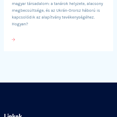
magyar társadalom: a tanárok helyzete, alacsony
megbecsültsége, és az Ukrán-Ororsz háború is
kapcsolódik az alapítvány tevékenységéhez.
Hogyan?
Linkek