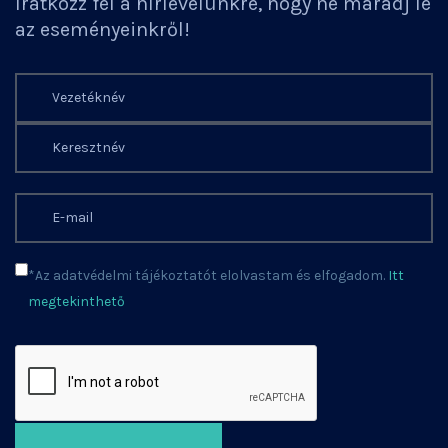
Iratkozz fel a hírlevelünkre, hogy ne maradj le
az eseményeinkről!
*Az adatvédelmi tájékoztatót elolvastam és elfogadom.
Itt
megtekinthető