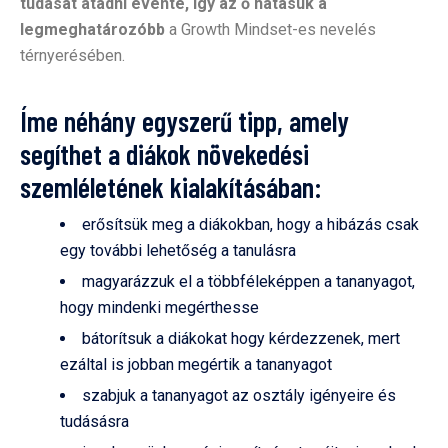
tudását átadni évente, így az ő hatásuk a
legmeghatározóbb
a Growth Mindset-es nevelés
térnyerésében.
Íme néhány egyszerű tipp, amely
segíthet a diákok növekedési
szemléletének kialakításában:
erősítsük meg a diákokban, hogy a hibázás csak
egy további lehetőség a tanulásra
magyarázzuk el a többféleképpen a tananyagot,
hogy mindenki megérthesse
bátorítsuk a diákokat hogy kérdezzenek, mert
ezáltal is jobban megértik a tananyagot
szabjuk a tananyagot az osztály igényeire és
tudásásra