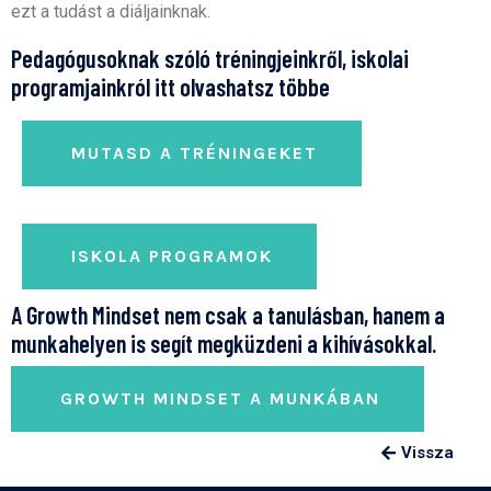
ezt a tudást a diáljainknak.
Pedagógusoknak szóló tréningjeinkről, iskolai
programjainkról itt olvashatsz többe
MUTASD A TRÉNINGEKET
ISKOLA PROGRAMOK
A Growth Mindset nem csak a tanulásban, hanem a
munkahelyen is segít megküzdeni a kihívásokkal.
GROWTH MINDSET A MUNKÁBAN
Vissza