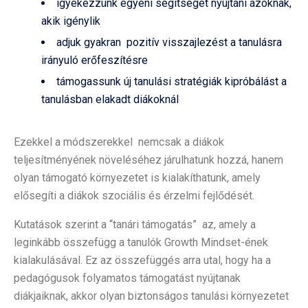
igyekezzünk egyéni segítséget nyújtani azoknak,
akik igénylik
adjuk gyakran pozitív visszajlezést a tanulásra
irányuló erőfeszítésre
támogassunk új tanulási stratégiák kipróbálást a
tanulásban elakadt diákoknál
Ezekkel a módszerekkel nemcsak a diákok
teljesítményének növeléséhez járulhatunk hozzá, hanem
olyan támogató környezetet is kialakíthatunk, amely
elősegíti a diákok szociális és érzelmi fejlődését.
Kutatások szerint a “tanári támogatás” az, amely a
leginkább összefügg a tanulók Growth Mindset-ének
kialakulásával. Ez az összefüggés arra utal, hogy ha a
pedagógusok folyamatos támogatást nyújtanak
diákjaiknak, akkor olyan biztonságos tanulási környezetet