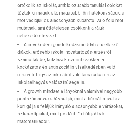
értékelik az iskolát, ambiciózusabb tanulási célokat
tűztek ki maguk elé, magasabb ön-hatékonyságuk, a
motivációjuk és alacsonyabb kudarctól való félelmet
mutatnak, ami áttételesen csökkenti a rájuk
nehezedő stresszt.
A növekedési gondolkodásmóddal rendelkező
diákok, erősebb iskolai hovatartozás-érzésről
számoltak be, kutatások szerint csökken a
kockázatos és antiszociális viselkedésben való
részvétel így az iskolából való kimaradás és az
iskolaelhagyás valószínűsége is.
A growth mindset a lányoknál valamivel nagyobb
pontszámnövekedéssel jár, mint a fiúknál, mivel az
korrigálja a feléjük irányuló alacsonyabb elvárásokat,
sztereotípiákat, mint például: “a fiúk jobbak
matematikából”.