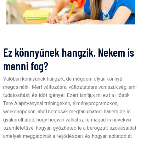
Ez könnyűnek hangzik. Nekem is
menni fog?
Valóban könnyűnek hangzik, de mégsem olyan könnyű
megcsinálni. Mert változásra, változtatásra van szükség, ami
tudatosítást, és időt igényel. Ezért tanítjuk mi ezt a Hősök
Tere Alapítványnál tréningeken, élményprogramokon,
workshopokon, ahol nemcsak megtanulhatod, hanem be is
gyakorolhatod, hogy hogyan válhatsz te magad is növekvő
szemléletűvé, hogyan győzheted le a berögzült szokásaidat
amelyek meggátolnak a feljódésben, és hogyan adhatod át