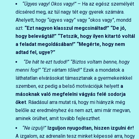
“Ügyes vagy! Okos vagy!”
– Ha az egész személyét
dícséred meg, az túl nagy tét egy gyerek számára.
Ahelyett, hogy “ügyes vagy” vagy “okos vagy”, mondd
azt:
“Ezt nagyon klasszul megcsináltad!” “De jó,
hogy belevágtál!”
“Tetszik, hogy ilyen kitartó voltál
a feladat megoldásában!”
“Megérte, hogy nem
adtad fel, ugye?”
“De hát te ezt tudod!” “Biztos voltam benne, hogy
menni fog!” “Ezt vártam tőled!”
Ezek a mondatok a
láthatatlan elvárásokat támasztanak a gyermekeinkkel
szemben, ez pedig a belső motivációjuk helyett
a
másoknak való megfelelni vágyás felé sodorja
őket
. Ráadásul arra mutat rá, hogy mi hiányzik még
belőle az eredményhez és nem azt, ami már megvan,
aminek örülhet, amit tovább fejleszthet.
“Ne izgulj!”
Izguljon nyugodtan, hiszen izgulni ér!
A izgalom, az adrenalin tesz minket képessé arra, hogy