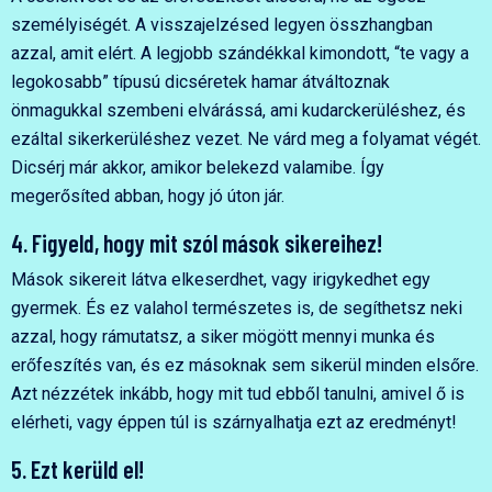
személyiségét. A visszajelzésed legyen összhangban
azzal, amit elért. A legjobb szándékkal kimondott, “te vagy a
legokosabb” típusú dicséretek hamar átváltoznak
önmagukkal szembeni elvárássá, ami kudarckerüléshez, és
ezáltal sikerkerüléshez vezet. Ne várd meg a folyamat végét.
Dicsérj már akkor, amikor belekezd valamibe. Így
megerősíted abban, hogy jó úton jár.
4. Figyeld, hogy mit szól mások sikereihez!
Mások sikereit látva elkeserdhet, vagy irigykedhet egy
gyermek. És ez valahol természetes is, de segíthetsz neki
azzal, hogy rámutatsz, a siker mögött mennyi munka és
erőfeszítés van, és ez másoknak sem sikerül minden elsőre.
Azt nézzétek inkább, hogy mit tud ebből tanulni, amivel ő is
elérheti, vagy éppen túl is szárnyalhatja ezt az eredményt!
5. Ezt kerüld el!