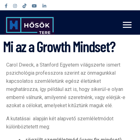
Mi az a Growth Mindset?
Carol Dweck, a
Stanford Egyetem világszerte ismert
pszichológia professzora
szerint az önmagunkkal
kapcsolatos szemléletünk egész életünket
meghatározza, így például azt is, hogy sikerül-e olyan
emberré válnunk, amilyenné szeretnénk, vagy elérjük-e
azokat a célokat, amelyeket kitűztünk maguk elé.
A kutatásai alapján két alapvető szemléletmódot
különböztetett meg:
rögzült szemléletmód (vagy fix mindset)