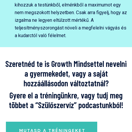
kihozzuk a testünkből, elménkből a maximumot egy
nem megszokott helyzetben. Csak arra figyelj, hogy az
izgalma ne legyen eltúlzott mértékű. A
teljesítményszorongást növeli a megfelelni vágyás és
a kudarctól való félelmet.
Szeretnéd te is Growth Mindsettel nevelni
a gyermekedet, vagy a saját
hozzáállásodon változtatnál?
Gyere el a tréningünkre, vagy tudj meg
többet a “Szülőszervíz” podcastunkból!
MUTASD A TRÉNINGEKET