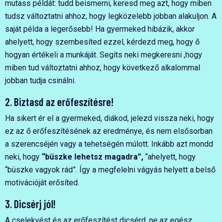
mutass példát: tudd beismerni, keresd meg azt, hogy miben
tudsz változtatni ahhoz, hogy legközelebb jobban alakuljon. A
saját példa a legerősebb! Ha gyermeked hibázik, akkor
ahelyett, hogy szembesíted ezzel, kérdezd meg, hogy ő
hogyan értékeli a munkáját. Segíts neki megkeresni ,hogy
miben tud változtatni ahhoz, hogy következő alkalommal
jobban tudja csinálni.
2. Biztasd az erőfeszítésre!
Ha sikert ér el a gyermeked, diákod, jelezd vissza neki, hogy
ez az ő erőfeszítésének az eredménye, és nem elsősorban
a szerencséjén vagy a tehetségén múlott. Inkább azt mondd
neki, hogy
“büszke lehetsz magadra”,
“ahelyett, hogy
“büszke vagyok rád”. Így a megfelelni vágyás helyett a belső
motivációját erősíted.
3. Dicsérj jól!
A cselekvést és az erőfeszítést dicsérd, ne az egész