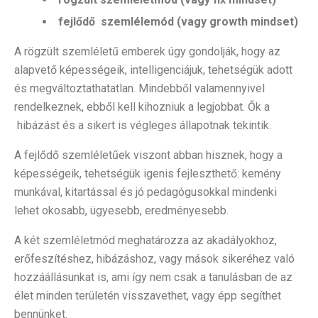
fejlődő szemlélemód (vagy growth mindset)
A rögzült szemléletű emberek úgy gondolják, hogy az
alapvető képességeik, intelligenciájuk, tehetségük adott
és megváltoztathatatlan. Mindebből valamennyivel
rendelkeznek, ebből kell kihozniuk a legjobbat. Ők a
hibázást és a sikert is végleges állapotnak tekintik.
A fejlődő szemléletűek viszont abban hisznek, hogy a
képességeik, tehetségük igenis fejleszthető: kemény
munkával, kitartással és jó pedagógusokkal mindenki
lehet okosabb, ügyesebb, eredményesebb.
A két szemléletmód meghatározza az akadályokhoz,
erőfeszítéshez, hibázáshoz, vagy mások sikeréhez való
hozzáállásunkat is, ami így nem csak a tanulásban de az
élet minden területén visszavethet, vagy épp segíthet
bennünket.