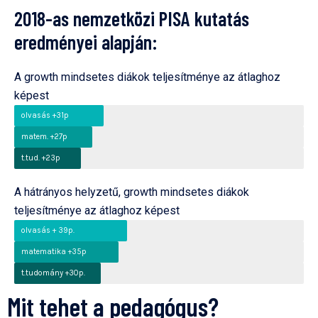
2018-as nemzetközi PISA kutatás
eredményei alapján:
A growth mindsetes diákok teljesítménye az átlaghoz
képest
olvasás +31p
matem. +27p
t.tud. +23p
A hátrányos helyzetű, growth mindsetes diákok
teljesítménye az átlaghoz képest
olvasás + 39p.
matematika +35p
t.tudomány +30p.
Mit tehet a pedagógus?