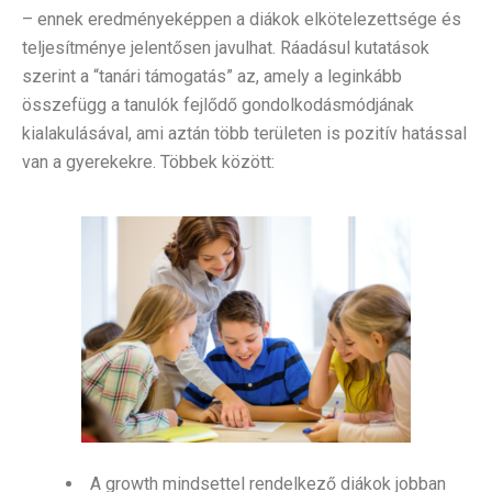
– ennek eredményeképpen a diákok elkötelezettsége és
teljesítménye jelentősen javulhat. Ráadásul kutatások
szerint a “tanári támogatás” az, amely a leginkább
összefügg a tanulók fejlődő gondolkodásmódjának
kialakulásával, ami aztán több területen is pozitív hatással
van a gyerekekre. Többek között:
A growth mindsettel rendelkező diákok jobban